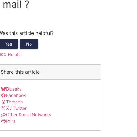
 mail ?
Was this article helpful?
Yes
No
60% Helpful
Share this article
Bluesky
Facebook
Threads
X / Twitter
Other Social Networks
Print