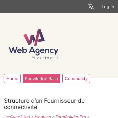
Log In
Home
Knowledge Base
Community
Structure d’un Fournisseur de
connectivité
IceCube2.Net
>
Modules
>
FormBuilder Pro
>