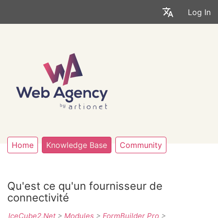
Log In
Home
Knowledge Base
Community
Qu'est ce qu'un fournisseur de
connectivité
IceCube2.Net
>
Modules
>
FormBuilder Pro
>