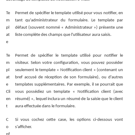
Te
Permet de spécifier le template utilisé pour vous notifier, en
m
tant qu'administrateur du formulaire. Le template par
pl
défaut (souvent nommé « Administrateur ») présente une
at
liste complète des champs que l'utilisateur aura saisis.
e
Te
Permet de spécifier le template utilisé pour notifier le
m
visiteur. Selon votre configuration, vous pouvez posséder
pl
seulement le template « Notification client » (contenant un
at
bref accusé de réception de son formulaire), ou d'autres
e
templates supplémentaires. Par exemple, il se pourrait que
Cli
vous possédiez un template « Notification client (avec
en
résumé) », lequel inclura un résumé de la saisie que le client
t
aura effectuée dans le formulaire.
C
Si vous cochez cette case, les options ci-dessous vont
o
s'afficher.
nf