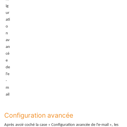
ig
ur
ati
o
n
av
an
cé
e
de
l'e
-
m
ail
Configuration avancée
Après avoir coché la case « Configuration avancée de l'e-mail », les