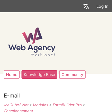
Log In
Home
Knowledge Base
Community
E-mail
IceCube2.Net
>
Modules
>
FormBuilder Pro
>
Fonctionnement