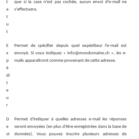
t
que si la case n'est pas cochée, aucun envoi d'e-mail ne
a
s'effectuera.
t
u
t
E
Permet de spécifier depuis quel expéditeur l'e-mail est
x
envoyé. Si vous indiquez « info@mondomaine.ch », les e-
p
mails apparaîtront comme provenant de cette adresse.
é
di
t
e
u
r
D
Permet d'indiquer à quelles adresses e-mail les réponses
e
seront envoyées (en plus d'être enregistrées dans la base de
st
données). Vous pouvez inscrire plusieurs adresses de