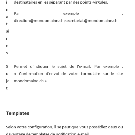
i
destinataires en les séparant par des points-virgules.
n
Par exemple :
a
direction@mondomaine.ch;secretariat@mondomaine.ch
t
ai
r
e
s
S
Permet d'indiquer le sujet de l'e-mail. Par exemple :
u
« Confirmation d'envoi de votre formulaire sur le site
je
mondomaine.ch ».
t
Templates
Selon votre configuration, il se peut que vous possédiez deux ou
davantage de templates de notification e-mail.