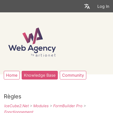
Log In
Home
Knowledge Base
Community
Règles
IceCube2.Net
>
Modules
>
FormBuilder Pro
>
Fonctionnement