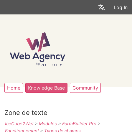
Log In
Home
Knowledge Base
Community
Zone de texte
IceCube2.Net
>
Modules
>
FormBuilder Pro
>
Fonctionnement
>
Types de champs