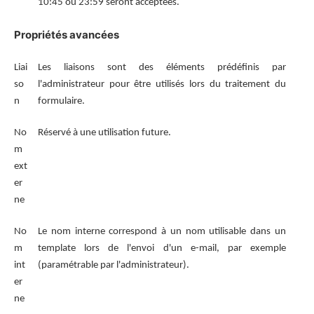
10:45 ou 23:59 seront acceptées.
Propriétés avancées
Liai
Les liaisons sont des éléments prédéfinis par
so
l'administrateur pour être utilisés lors du traitement du
n
formulaire.
No
Réservé à une utilisation future.
m
ext
er
ne
No
Le nom interne correspond à un nom utilisable dans un
m
template lors de l'envoi d'un e-mail, par exemple
int
(paramétrable par l'administrateur).
er
ne